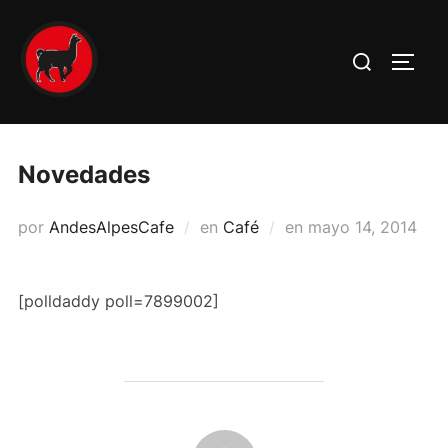
Novedades
por
AndesAlpesCafe
en
Café
en
mayo 14, 2014
[polldaddy poll=7899002]
AUTOR DE LA PUBLICACIÓN